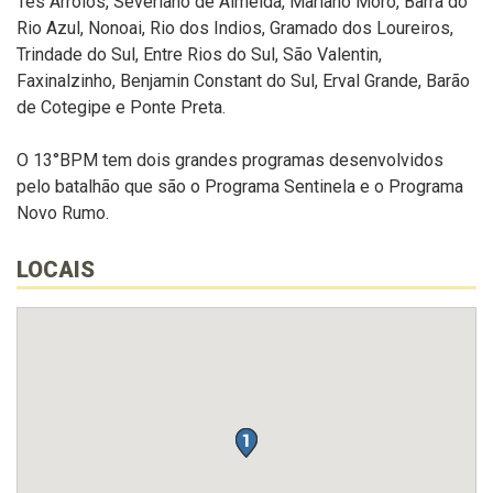
Tês
Arroios, Severiano de Almeida, Mariano Moro, Barra do
Rio Azul,
Nonoai
, Rio dos
Indios
, Gramado dos Loureiros,
Trindade do Sul, Entre Rios do Sul, São Vale
ntin,
Faxinalzinho, Benjamin Constant do Sul, Erval G
r
ande, Barão
de Cotegipe e Ponte Preta.
O 13°BPM
tem dois grandes programas desenvolvidos
pelo batalhão que são o Programa Sentinela e o Programa
Novo Rumo.
LOCAIS