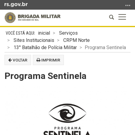
Ir
para
Abrir
Altern
o
a
a
conteúdo
Início
busca
naveg
Ir
inicial
Serviços
do
para
Sites Institucionais
CRPM Norte
conteúdo
o
13° Batalhão de Polícia Militar
Programa Sentinela
menu
VOLTAR
IMPRIMIR
Ir
para
Programa Sentinela
a
busca