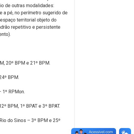
oio de outras modalidades:
 e a pé, no perímetro sugerido de
espaço territorial objeto do
rão repetitivo e persistente
ento).
PM, 20º BPM e 21º BPM.
 24º BPM.
– 1º RPMon.
12º BPM, 1º BPAT e 3º BPAT.
Rio do Sinos – 3º BPM e 25º