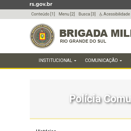
Ir
para
Conteúdo [1]
Menu [2]
Busca [3]
Acessibilidade
o
conteúdo
Ir
para
o
menu
Início
Ir
INICIAL
INSTITUCIONAL
COMUNICAÇÃO
do
para
menu
Início
a
do
busca
conteúdo
Polícia Comu