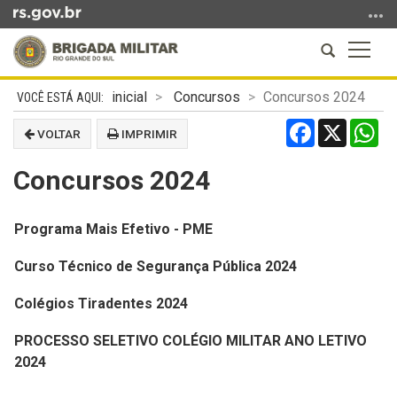
Ir
para
Abrir
Altern
o
a
a
conteúdo
Início
busca
naveg
Ir
inicial
Concursos
Concursos 2024
do
para
Facebook
X
Wh
conteúdo
VOLTAR
IMPRIMIR
o
menu
Concursos 2024
Ir
para
a
Programa Mais Efetivo - PME
busca
Curso Técnico de Segurança Pública 2024
Colégios Tiradentes 2024
PROCESSO SELETIVO COLÉGIO MILITAR ANO LETIVO
2024