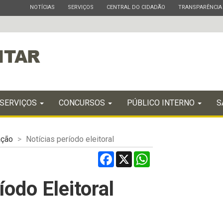
ESTADO
ESTADO
ESTADO
ESTADO
NOTÍCIAS
SERVIÇOS
CENTRAL DO CIDADÃO
TRANSPARÊNCIA
SERVIÇOS
CONCURSOS
PÚBLICO INTERNO
S
ação
Notícias período eleitoral
Facebook
X
WhatsApp
íodo Eleitoral