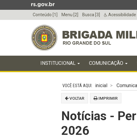
Ir
para
Conteúdo [1]
Menu [2]
Busca [3]
Acessibilidade
o
conteúdo
Ir
para
o
menu
Início
Ir
INICIAL
INSTITUCIONAL
COMUNICAÇÃO
do
para
menu
Início
a
do
busca
inicial
Comunic
conteúdo
VOLTAR
IMPRIMIR
Notícias - Per
2026