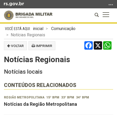
Ir
para
Abrir
Altern
o
a
a
conteúdo
Início
busca
naveg
Ir
inicial
Comunicação
do
para
Notícias Regionais
conteúdo
o
Facebook
X
Wh
VOLTAR
IMPRIMIR
menu
Ir
Notícias Regionais
para
a
Notícias locais
busca
CONTEÚDOS RELACIONADOS
REGIÃO METROPOLITANA
15º BPM
33º BPM
34º BPM
Notícias da Região Metropolitana