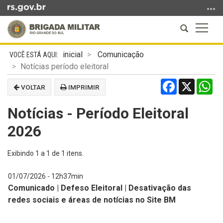
Ir
para
Abrir
Altern
o
a
a
conteúdo
Início
busca
naveg
Ir
inicial
Comunicação
do
para
Notícias período eleitoral
conteúdo
o
Facebook
X
Wh
VOLTAR
IMPRIMIR
menu
Ir
Notícias - Período Eleitoral
para
a
2026
busca
Exibindo
1
a
1
de
1
itens.
01/07/2026 - 12h37min
Comunicado | Defeso Eleitoral | Desativação das
redes sociais e áreas de notícias no Site BM