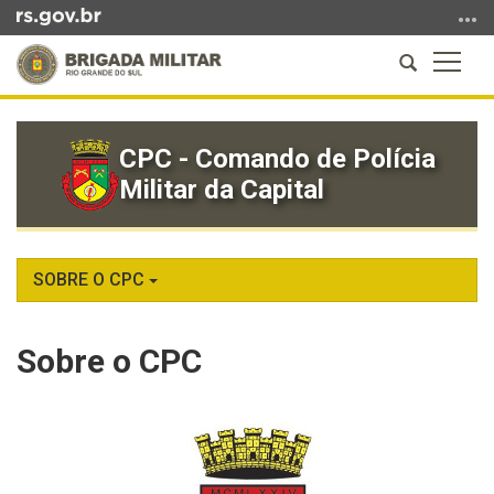
Ir
para
Abrir
Altern
o
a
a
conteúdo
Início
busca
naveg
Ir
do
para
CPC - Comando de Polícia
conteúdo
o
Militar da Capital
menu
Ir
para
a
SOBRE O CPC
busca
Sobre o CPC