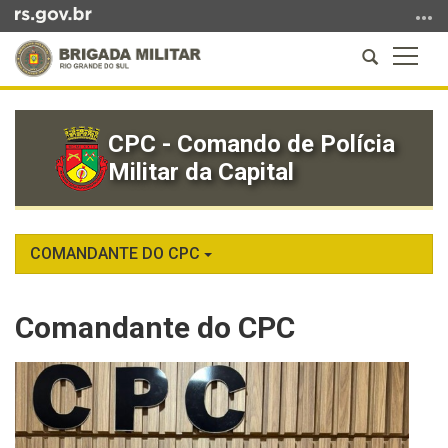
Ir
para
Abrir
Altern
o
a
a
conteúdo
Início
busca
naveg
Ir
do
para
CPC - Comando de Polícia
conteúdo
o
Militar da Capital
menu
Ir
para
a
COMANDANTE DO CPC
busca
Comandante do CPC