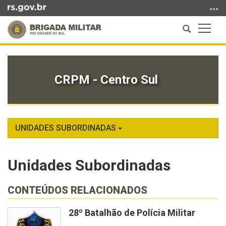
Ir
para
Abrir
Altern
o
a
a
conteúdo
Início
busca
naveg
Ir
do
para
conteúdo
CRPM - Centro Sul
o
menu
Ir
para
a
UNIDADES SUBORDINADAS
busca
Unidades Subordinadas
CONTEÚDOS RELACIONADOS
28º Batalhão de Polícia Militar