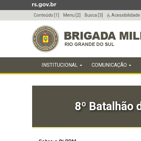
Ir
para
Conteúdo [1]
Menu [2]
Busca [3]
Acessibilidade
o
conteúdo
Ir
para
o
menu
Início
Ir
INICIAL
INSTITUCIONAL
COMUNICAÇÃO
do
para
menu
Início
a
do
busca
conteúdo
8º Batalhão d