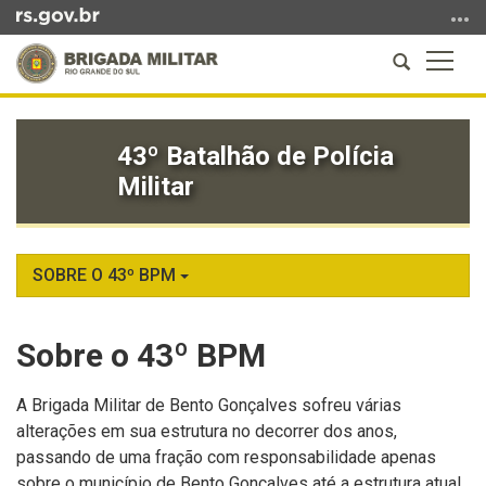
Ir
para
Abrir
Altern
o
a
a
conteúdo
Início
busca
naveg
Ir
do
para
43º Batalhão de Polícia
conteúdo
o
Militar
menu
Ir
para
a
SOBRE O 43º BPM
busca
Sobre o 43º BPM
A Brigada Militar de Bento Gonçalves sofreu várias
alterações em sua estrutura no decorrer dos anos,
passando de uma fração com responsabilidade apenas
sobre o município de Bento Gonçalves até a estrutura atual