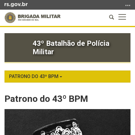
Ir
para
Abrir
Altern
o
a
a
conteúdo
Início
busca
naveg
Ir
do
para
43º Batalhão de Polícia
conteúdo
o
Militar
menu
Ir
para
a
PATRONO DO 43º BPM
busca
Patrono do 43º BPM