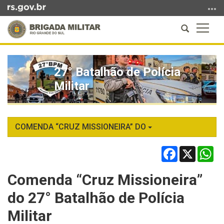
Ir
para
Abrir
Altern
o
a
a
conteúdo
Início
busca
naveg
Ir
do
para
27° Batalhão de Polícia
conteúdo
o
Militar
menu
Ir
para
a
COMENDA “CRUZ MISSIONEIRA” DO
busca
Facebook
X
Wh
Comenda “Cruz Missioneira”
do 27° Batalhão de Polícia
Militar