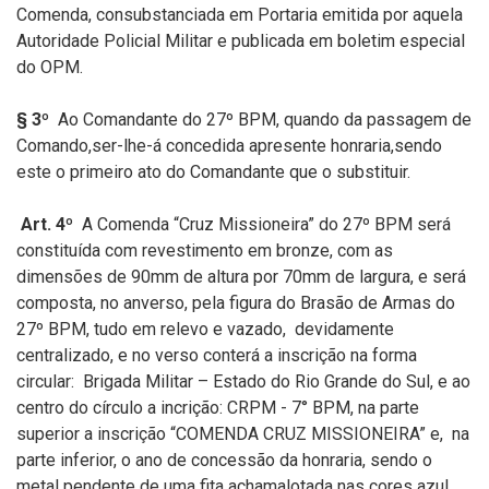
Comenda, consubstanciada em Portaria emitida por aquela
Autoridade Policial Militar e publicada em boletim especial
do OPM.
§ 3º
Ao Comandante do 27º BPM, quando da passagem de
Comando,ser-lhe-á concedida apresente honraria,sendo
este o primeiro ato do Comandante que o substituir.
Art. 4º
A Comenda “Cruz Missioneira” do 27º BPM será
constituída com revestimento em bronze, com as
dimensões de 90mm de altura por 70mm de largura, e será
composta, no anverso, pela figura do Brasão de Armas do
27º BPM, tudo em relevo e vazado, devidamente
centralizado, e no verso conterá a inscrição na forma
circular: Brigada Militar – Estado do Rio Grande do Sul, e ao
centro do círculo a incrição: CRPM - 7° BPM, na parte
superior a inscrição “COMENDA CRUZ MISSIONEIRA” e, na
parte inferior, o ano de concessão da honraria, sendo o
metal pendente de uma fita achamalotada nas cores azul,