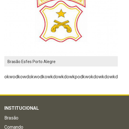
Brasão Esfes Porto Alegre
okwodkowdokwodkowkdowkdowkpodkwokdowkdowkd
INSTITUCIONAL
Brasão
Comando