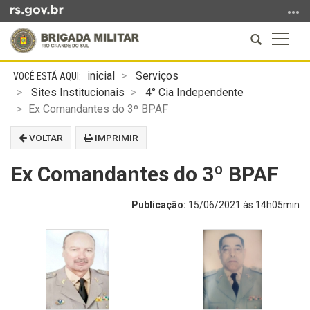
Ir
para
Abrir
Altern
o
a
a
conteúdo
Início
busca
naveg
Ir
inicial
Serviços
do
para
Sites Institucionais
4° Cia Independente
conteúdo
o
Ex Comandantes do 3º BPAF
menu
VOLTAR
IMPRIMIR
Ir
para
Ex Comandantes do 3º BPAF
a
busca
Publicação:
15/06/2021 às 14h05min