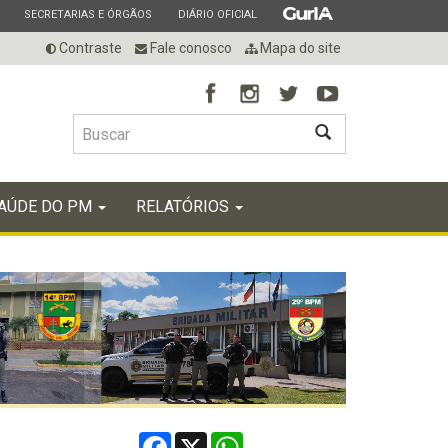
ESTADO
ESTADO
ESTADO
SECRETARIAS E ÓRGÃOS
DIÁRIO OFICIAL
Contraste
Fale conosco
Mapa do site
BUSCAR
AÚDE DO PM
RELATÓRIOS
Facebook
X
WhatsApp