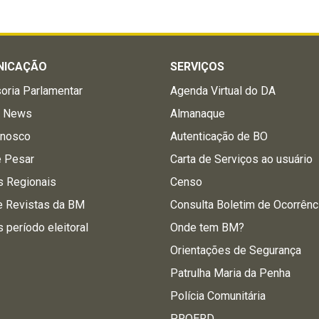
NICAÇÃO
SERVIÇOS
oria Parlamentar
Agenda Virtual do DA
a News
Almanaque
onosco
Autenticação de BO
e Pesar
Carta de Serviços ao usuário
s Regionais
Censo
e Revistas da BM
Consulta Boletim de Ocorrênc
s período eleitoral
Onde tem BM?
Orientações de Segurança
Patrulha Maria da Penha
Polícia Comunitária
PROERD