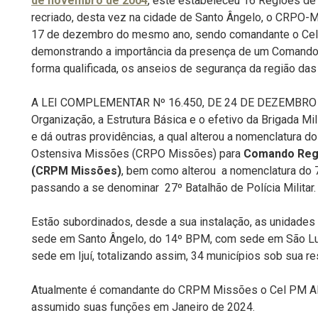
de novembro de 2004
, este estabeleceu 16 Regiões de 
recriado, desta vez na cidade de Santo Ângelo, o CRPO-Mi
17 de dezembro do mesmo ano, sendo comandante o C
demonstrando a importância da presença de um Comando
forma qualificada, os anseios de segurança da região da
A LEI COMPLEMENTAR Nº 16.450, DE 24 DE DEZEMBRO D
Organização, a Estrutura Básica e o efetivo da Brigada Mi
e dá outras providências, a qual alterou a nomenclatura 
Ostensiva Missões (CRPO Missões) para
Comando Regio
(CRPM Missões)
, bem como alterou a nomenclatura do 
passando a se denominar 27º Batalhão de Polícia Militar.
Estão subordinados, desde a sua instalação, as unidades
sede em Santo Ângelo, do 14º BPM, com sede em São L
sede em Ijuí, totalizando assim, 34 municípios sob sua res
Atualmente é comandante do CRPM Missões o Cel PM 
assumido suas funções em Janeiro de 2024.