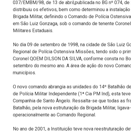
037/EMBM/98, de 13 de abril,publicada no BG nº 074, de 2
distribuiu os efetivos, bem como determinou a instalaçã
Brigada Militar, definindo o Comando de Polícia Ostensi
em São Luiz Gonzaga, sob o comando de tenente Coronel 
Militares Estaduais.
No dia 09 de setembro de 1998, na cidade de São Luiz G
Regional de Polícia Ostensiva Missões, tendo sido o pr
Coronel QOEM DILSON DA SILVA, conforme consta no Bole
setembro do mesmo ano. A área de ação do novo Comand
municípios.
O novo comando abrangia as unidades do 14º Batalhão de 
de Polícia Militar Independente (1ª Cia PM Ind), esta tev
Companhia de Santo Ângelo. Ressalta-se que todas as fr
Batalhão, pela nova estruturação da Brigada Militar, ligava
operacionalmente ao Comando Regional.
No ano de 2001, a Instituição teve nova reestruturação d