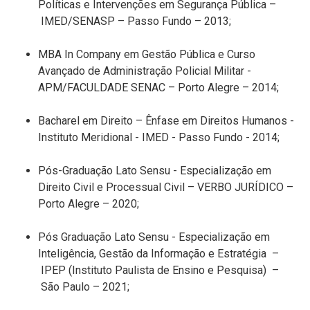
Políticas e Intervenções em Segurança
Pública
–
IMED
/SENASP
– Passo Fundo – 20
13
;
MBA
In
Company
em Gestão Pública
e
Curso
Avançado de Administração Policial Militar
-
APM/FACULDADE SENAC – Porto Alegre – 2014
;
Bacharel em Direito
– Ênfase em Direitos Humanos -
Instituto Meridional - IMED
- Passo Fundo -
201
4
;
Pós
-
Graduação
Lato Sensu
- Especialização em
Direito Civil e Processual Civil
– VERBO JURÍDICO –
Porto Alegre – 2020;
Pós Graduação
Lato Sensu
- Especialização em
Inteligência, Gestão da Informação e
Estratégia
–
IPEP (Instituto Paulista de Ensino e
Pesquisa)
–
São Paulo
– 20
21;