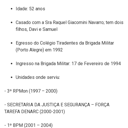
Idade:
52
anos
Casado com a
Sra
Raquel
Giacomini
Navarro; tem dois
filhos, Davi e Samuel
Egresso do Colégio Tiradentes da Brigada Militar
(Porto Alegre) em 1992
Ingresso na Brigada Militar
: 1
7
de
Feverei
ro
de 199
4
Unidades onde serviu:
-
3º
RPMon
(1997 – 2000)
-
SECRETARIA DA JUSTIÇA E SEGURANÇA – FORÇA
TAREFA DENARC
(2000-2001)
-
1º BPM
(2001 – 2004)