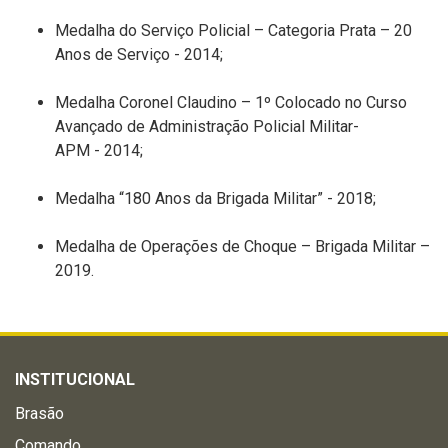
Medalha do Serviço Policial – Categoria Prata –
20
Anos de Serviço -
201
4
;
Medalha Coronel Claudino – 1º
C
olocado no C
urso
Avançado de Administração Policial Militar-
APM
-
201
4
;
Medalha “180 Anos da Brigada Militar” - 2018;
Medalha de Operações de Choque – Brigada Militar –
201
9
.
INSTITUCIONAL
Brasão
Comando