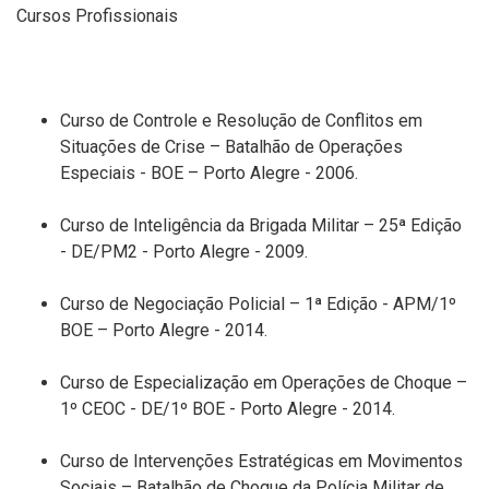
Cursos Profissionais
Curso de
Controle e Resolução de Conflitos em
Situações de Crise
–
Batalhão de Operações
Especiais - BOE
–
Porto Alegre
-
2006
.
Curso de
Inteligência
da Brigada Militar
–
25ª Edição
-
DE/PM2
-
Porto Alegre
-
2009
.
Curso
de
Negociação Policial
– 1ª Edição - APM/1º
BOE – Porto Alegre - 2014
.
Curso de
Especialização em Operações de Choque
–
1º CEOC
-
DE/1º BOE
- Porto Alegre - 2014
.
Curso
de
Intervenções Estratégicas em Movimentos
Sociais
– Batalhão de Choque da Pol
ícia Militar de