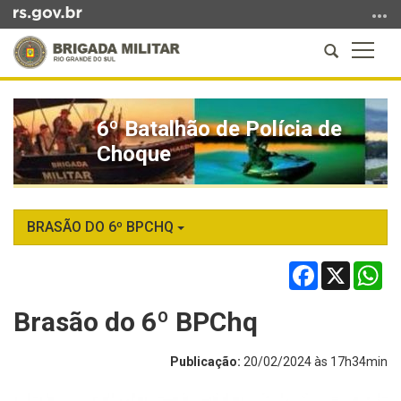
Ir
para
Abrir
Altern
o
a
a
conteúdo
Início
busca
naveg
Ir
do
para
6º Batalhão de Polícia de
conteúdo
o
Choque
menu
Ir
para
a
BRASÃO DO 6º BPCHQ
busca
Facebook
X
Wh
Brasão do 6º BPChq
Publicação:
20/02/2024 às 17h34min