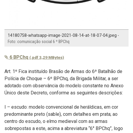
14180758-whatsapp-image-2021-08-14-at-18-07-04.jpeg -
Foto: comunicação social 6 º BPChq
6 BPChq
(.pdf 3,29 MBytes)
Art. 1º Fica instituído Brasão de Armas do 6º Batalhão de
Polícia de Choque – 6º BPChq, da Brigada Militar, a ser
adotado com observância do modelo constante no Anexo
Único deste Decreto, conforme as seguintes descrições:
I – escudo: modelo convencional de heráldicas, em cor
predominante preto (sable), com detalhes em prata; ao
centro do escudo, o elmo medieval com as armas
sobrepostas a este, acima a abreviatura “6° BPChq”, logo