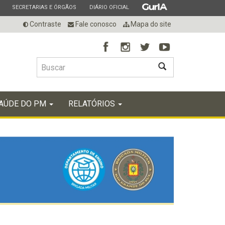
ESTADO
ESTADO
ESTADO
SECRETARIAS E ÓRGÃOS
DIÁRIO OFICIAL
Contraste
Fale conosco
Mapa do site
BUSCAR
AÚDE DO PM
RELATÓRIOS