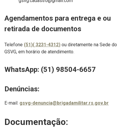
gsvg.cadastro@gmail.com
Agendamentos para entrega e ou
retirada de documentos
Telefone
(
51
)(
3231-4312
)
ou diretamente na Sede do
GSVG, em horário de atendimento.
WhatsApp: (51) 98504-6657
Denúncias:
E-mail:
gsvg-denuncia@brigadamilitar.rs.gov.br
Documentação: