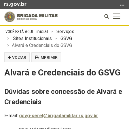
Ir
para
Abrir
Altern
o
a
a
conteúdo
Início
busca
naveg
Ir
inicial
Serviços
do
para
Sites Institucionais
GSVG
conteúdo
o
Alvará e Credenciais do GSVG
menu
VOLTAR
IMPRIMIR
Ir
para
Alvará e Credenciais do GSVG
a
busca
Dúvidas sobre concessão de Alvará e
Credenciais
E-mail:
gsvg-serel@brigadamilitar.rs.gov.br