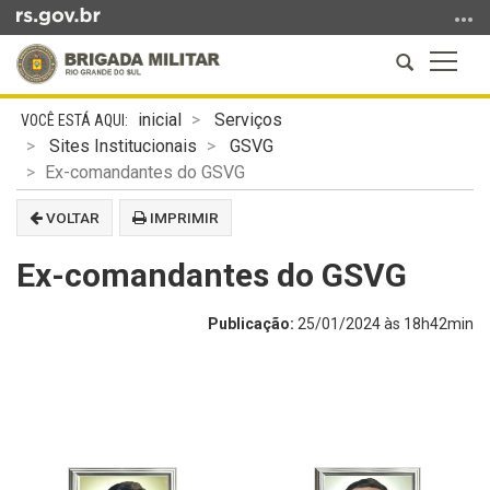
Ir
para
Abrir
Altern
o
a
a
conteúdo
Início
busca
naveg
Ir
inicial
Serviços
do
para
Sites Institucionais
GSVG
conteúdo
o
Ex-comandantes do GSVG
menu
VOLTAR
IMPRIMIR
Ir
para
Ex-comandantes do GSVG
a
busca
Publicação:
25/01/2024 às 18h42min