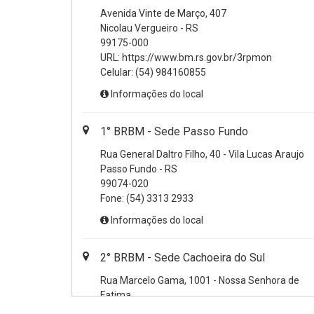
Avenida Vinte de Março, 407
Nicolau Vergueiro - RS
99175-000
URL:
https://www.bm.rs.gov.br/3rpmon
Celular:
(54) 984160855
Informações do local
1° BRBM - Sede Passo Fundo
Rua General Daltro Filho, 40 - Vila Lucas Araujo
Passo Fundo - RS
99074-020
Fone:
(54) 3313 2933
Informações do local
2° BRBM - Sede Cachoeira do Sul
Rua Marcelo Gama, 1001 - Nossa Senhora de
Fatima
Cachoeira do Sul - RS