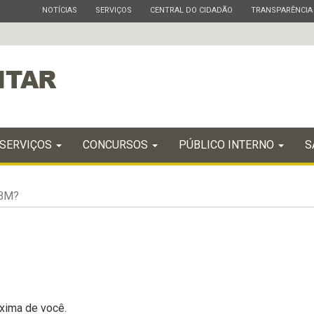
ESTADO
ESTADO
ESTADO
ESTADO
NOTÍCIAS
SERVIÇOS
CENTRAL DO CIDADÃO
TRANSPARÊNCIA
SERVIÇOS
CONCURSOS
PÚBLICO INTERNO
S
 BM?
óxima de você.