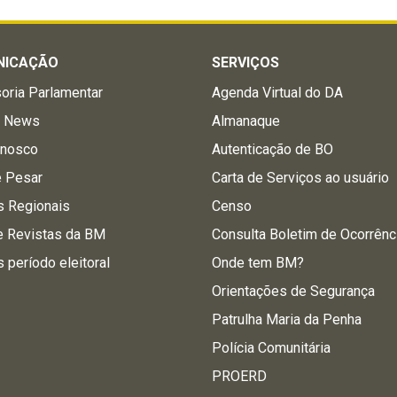
NICAÇÃO
SERVIÇOS
oria Parlamentar
Agenda Virtual do DA
a News
Almanaque
onosco
Autenticação de BO
e Pesar
Carta de Serviços ao usuário
s Regionais
Censo
e Revistas da BM
Consulta Boletim de Ocorrênc
s período eleitoral
Onde tem BM?
Orientações de Segurança
Patrulha Maria da Penha
Polícia Comunitária
PROERD