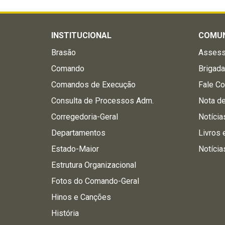
96508-010
Fone:
(51) 98291 0230
Fone:
INSTITUCIONAL
COMU
Fone:
Brasão
Assess
Informações do local
Comando
Brigad
2º Batalhão de Polícia de Choque
Comandos de Execução
Fale C
Rua Venâncio Aires, 1596 - Centro
Consulta de Processos Adm.
Nota d
Santa Maria - RS
Corregedoria-Geral
Notícia
97010-002
Fone:
55 - 98442-7783
Departamentos
Livros 
URL:
https://www.bm.rs.gov.br/2bpchoque
Estado-Maior
Notícia
Informações do local
Estrutura Organizacional
Fotos do Comando-Geral
3° BRBM - Sede Garibaldi
Hinos e Canções
VRS-813, KM 16,4
Garibaldi - RS
História
95720-000