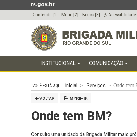
Ir
para
Conteúdo [1]
Menu [2]
Busca [3]
Acessibilidade
o
conteúdo
Ir
para
o
menu
Início
Ir
INICIAL
INSTITUCIONAL
COMUNICAÇÃO
do
para
menu
Início
a
do
busca
inicial
Serviços
Onde tem
conteúdo
VOLTAR
IMPRIMIR
Onde tem BM?
Consulte uma unidade da Brigada Militar mais pr