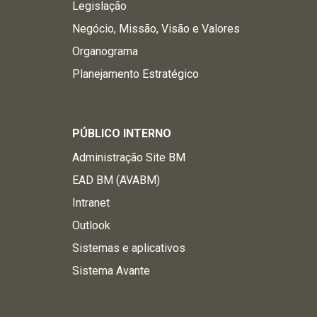
Legislação
Fone:
54 3462-1135
Fone:
54 98421-1041
Negócio, Missão, Visão e Valores
Informações do local
Organograma
Planejamento Estratégico
3º Batalhão de Polícia de Choque
Rua Teixeira Soares, 647 - Centro
Passo Fundo - RS
PÚBLICO INTERNO
99010-080
Fone:
54 - 3335.8300
Administração Site BM
Fone:
54 - 3335.8315
EAD BM (AVABM)
URL:
https://www.bm.rs.gov.br/3bpchoque
Intranet
Informações do local
Outlook
3º Cia Ind - CRPO Nordeste
Sistemas e aplicativos
Rua Padre Félix Busatta nº1765
Sistema Avante
Paraí - RS
95360-000
Fone/FAX:
54 34771197