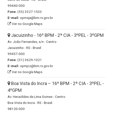
99440-000
Fone:
(55) 3327-1533
E-mail:
opmsja@bm.rs.gov.br
Ver no Google Maps
Jacuizinho - 16º BPM - 2ª CIA - 3ºPEL - 3ºGPM
Av. João Fernandes, s/n - Centro
Jacuizinho - RS - Brasil
99457-000
Fone:
(51) 3629-1021
E-mail:
opmjcz@bm.rs.gov.br
Ver no Google Maps
Boa Vista do Incra – 16º BPM - 2ª CIA - 3ºPEL -
4ºGPM
Av. Heraclídes de Lima Gomes - Centro
Boa Vista do Incra - RS - Brasil
98120-000