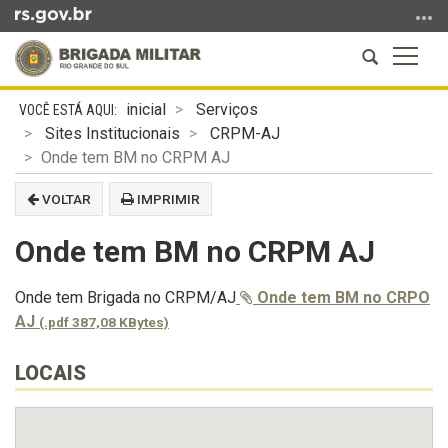
Ir
para
Abrir
Altern
o
a
a
conteúdo
Início
busca
naveg
Ir
inicial
Serviços
do
para
Sites Institucionais
CRPM-AJ
conteúdo
o
Onde tem BM no CRPM AJ
menu
VOLTAR
IMPRIMIR
Ir
para
Onde tem BM no CRPM AJ
a
busca
Onde tem Brigada no CRPM/AJ
Onde tem BM no CRPO
AJ
(.pdf 387,08 KBytes)
LOCAIS