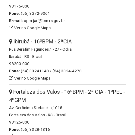
98175-000
Fone:
(55) 3272-9061
E-mail:
opm-jari@bm.rs.gov.br
Ver no Google Maps
Ibirubá - 16ºBPM - 2ªCIA
Rua Serafim Fagundes,1727 - Odila
Ibirubá - RS - Brasil
98200-000
Fone:
(54) 33241148 / (54) 3324-4278
Ver no Google Maps
Fortaleza dos Valos - 16ºBPM - 2ª CIA - 1ºPEL -
4ºGPM
Av. Gerônimo Stefanello,1018
Fortaleza dos Valos - RS - Brasil
98125-000
Fone:
(55) 3328-1316