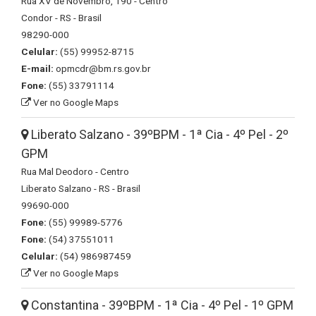
Rua XV de Novembro, 190 - Centro
Condor - RS - Brasil
98290-000
Celular:
(55) 99952-8715
E-mail:
opmcdr@bm.rs.gov.br
Fone:
(55) 33791114
Ver no Google Maps
Liberato Salzano - 39ºBPM - 1ª Cia - 4º Pel - 2º
GPM
Rua Mal Deodoro - Centro
Liberato Salzano - RS - Brasil
99690-000
Fone:
(55) 99989-5776
Fone:
(54) 37551011
Celular:
(54) 986987459
Ver no Google Maps
Constantina - 39ºBPM - 1ª Cia - 4º Pel - 1º GPM