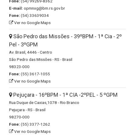
Fone:
(54) 99269-8362
E-mail:
opmnxg@bm.rs.gov.br
Fone:
(54) 33639034
Ver no Google Maps
São Pedro das Missões - 39ºBPM - 1ª Cia - 2º
Pel - 3ºGPM
Av. Brasil, 4446 - Centro
São Pedro das Missões - RS - Brasil
98323-000
Fone:
(55) 3617-1055
Ver no Google Maps
Pejuçara - 16ºBPM - 1ª CIA -2ºPEL - 5 ºGPM
Rua Duque de Caxias,1078 - Rio Branco
Pejuçara - RS - Brasil
98270-000
Fone:
(55) 3377-1262
Ver no Google Maps