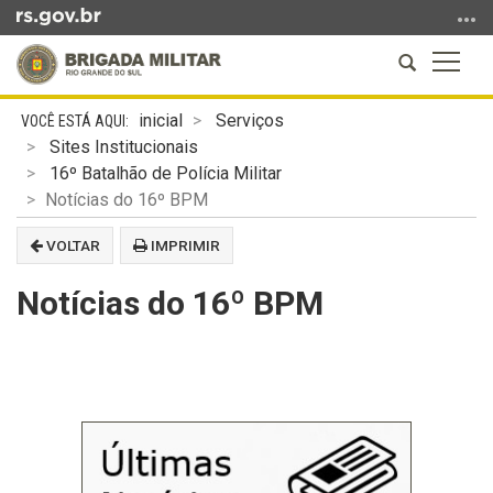
Ir
para
Abrir
Altern
o
a
a
conteúdo
Início
busca
naveg
Ir
inicial
Serviços
do
para
Sites Institucionais
conteúdo
o
16º Batalhão de Polícia Militar
menu
Notícias do 16º BPM
Ir
VOLTAR
IMPRIMIR
para
a
Notícias do 16º BPM
busca