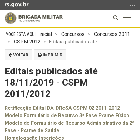
Ir
para
Abrir
Altern
o
a
a
conteúdo
Início
busca
naveg
Ir
inicial
Concursos
Concursos 2011
do
para
CSPM 2012
Editais publicados até
conteúdo
o
VOLTAR
IMPRIMIR
menu
Ir
Editais publicados até
para
a
18/11/2019 - CSPM
busca
2011/2012
Retificação Edital DA-DReSA CSPM 02 2011-2012
Modelo Formulário de Recurso 3ª Fase Exame Físico
Modelo de Formulário de Recurso Administrativo da 2ª
Fase - Exame de Saúde
Homologação Inscrições