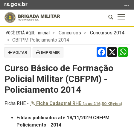
Ir
para
Abrir
Altern
o
a
a
conteúdo
Início
busca
naveg
Ir
inicial
Concursos
Concursos 2014
do
para
CBFPM Policiamento 2014
conteúdo
o
Facebook
X
Wh
VOLTAR
IMPRIMIR
menu
Ir
Curso Básico de Formação
para
a
Policial Militar (CBFPM) -
busca
Policiamento 2014
Ficha RHE -
Ficha Cadastral RHE
(.doc 216,50 KBytes)
Editais publicados até 18/11/2019 CBFPM
Policiamento - 2014