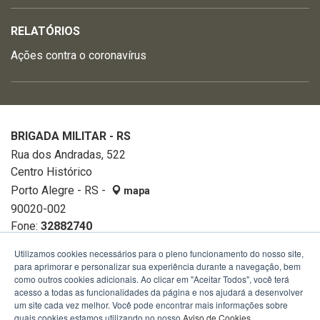
RELATÓRIOS
Ações contra o coronavírus
BRIGADA MILITAR - RS
Rua dos Andradas, 522
Centro Histórico
Porto Alegre - RS -
mapa
90020-002
Fone:
32882740
Utilizamos cookies necessários para o pleno funcionamento do nosso site,
para aprimorar e personalizar sua experiência durante a navegação, bem
como outros cookies adicionais. Ao clicar em "Aceitar Todos", você terá
acesso a todas as funcionalidades da página e nos ajudará a desenvolver
um site cada vez melhor. Você pode encontrar mais informações sobre
quais cookies estamos utilizando no nosso
Aviso de Cookies
.