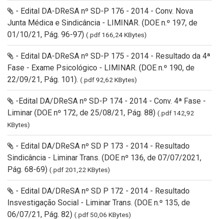
- Edital DA-DReSA nº SD-P 176 - 2014 - Conv. Nova
Junta Médica e Sindicância - LIMINAR. (DOE n.º 197, de
01/10/21, Pág. 96-97)
(.pdf 166,24 KBytes)
- Edital DA-DReSA nº SD-P 175 - 2014 - Resultado da 4ª
Fase - Exame Psicológico - LIMINAR. (DOE n.º 190, de
22/09/21, Pág. 101).
(.pdf 92,62 KBytes)
-Edital DA/DReSA nº SD-P 174 - 2014 - Conv. 4ª Fase -
Liminar (DOE nº 172, de 25/08/21, Pág. 88)
(.pdf 142,92
KBytes)
- Edital DA/DReSA nº SD P 173 - 2014 - Resultado
Sindicância - Liminar Trans. (DOE nº 136, de 07/07/2021,
Pág. 68-69)
(.pdf 201,22 KBytes)
- Edital DA/DReSA nº SD P 172 - 2014 - Resultado
Insvestigação Social - Liminar Trans. (DOE n.º 135, de
06/07/21, Pág. 82)
(.pdf 50,06 KBytes)