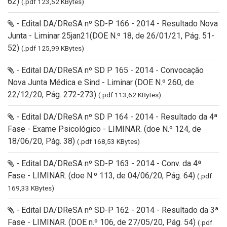
62)
(.pdf 123,52 KBytes)
- Edital DA/DReSA nº SD-P 166 - 2014 - Resultado Nova
Junta - Liminar 25jan21(DOE N.º 18, de 26/01/21, Pág. 51-
52)
(.pdf 125,99 KBytes)
- Edital DA/DReSA nº SD P 165 - 2014 - Convocação
Nova Junta Médica e Sind - Liminar (DOE N.º 260, de
22/12/20, Pág. 272-273)
(.pdf 113,62 KBytes)
- Edital DA/DReSA nº SD P 164 - 2014 - Resultado da 4ª
Fase - Exame Psicológico - LIMINAR. (doe N.º 124, de
18/06/20, Pág. 38)
(.pdf 168,53 KBytes)
- Edital DA/DReSA nº SD-P 163 - 2014 - Conv. da 4ª
Fase - LIMINAR. (doe N.º 113, de 04/06/20, Pág. 64)
(.pdf
169,33 KBytes)
- Edital DA/DReSA nº SD-P 162 - 2014 - Resultado da 3ª
Fase - LIMINAR. (DOE n.º 106, de 27/05/20, Pág. 54)
(.pdf