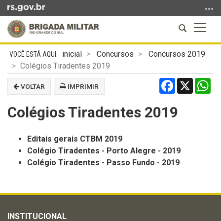
Ir
para
Abrir
Altern
o
a
a
conteúdo
Início
busca
naveg
Ir
inicial
Concursos
Concursos 2019
do
para
Colégios Tiradentes 2019
conteúdo
o
Facebook
X
Wh
VOLTAR
IMPRIMIR
menu
Ir
Colégios Tiradentes 2019
para
a
busca
Editais gerais CTBM 2019
Colégio Tiradentes - Porto Alegre - 2019
Colégio Tiradentes - Passo Fundo - 2019
INSTITUCIONAL