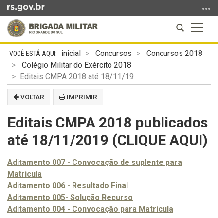
Ir
para
Abrir
Altern
o
a
a
conteúdo
Início
busca
naveg
Ir
inicial
Concursos
Concursos 2018
do
para
Colégio Militar do Exército 2018
conteúdo
o
Editais CMPA 2018 até 18/11/19
menu
VOLTAR
IMPRIMIR
Ir
para
Editais CMPA 2018 publicados
a
busca
até 18/11/2019 (CLIQUE AQUI)
Aditamento 007 - Convocação de suplente para
Matricula
Aditamento 006 - Resultado Final
Aditamento 005- Solução Recurso
Aditamento 004 - Convocação para Matricula